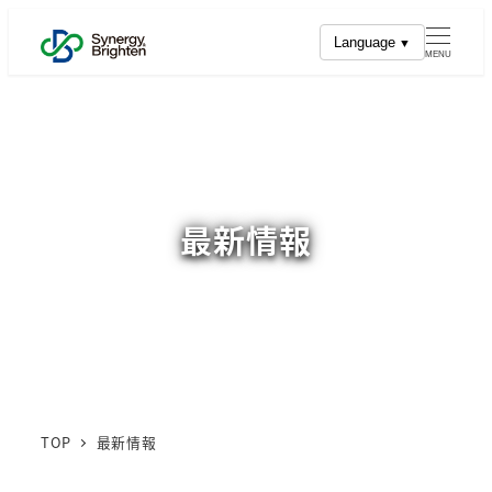
メ
Language
イ
MENU
ン
コ
ン
テ
ン
最新情報
ツ
へ
移
動
TOP
最新情報