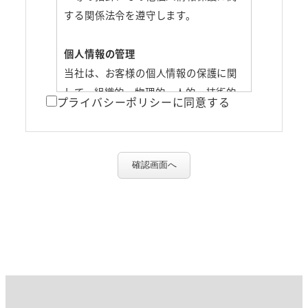
する関係法令を遵守します。
個人情報の管理
当社は、お客様の個人情報の保護に関
して、組織的、物理的、人的、技術的
プライバシーポリシーに同意する
に適切な対策を実施し、個人情報への
不正アクセスや紛失、破損、改ざん、
漏洩などの防止その他の個人情報の安
確認画面へ
全管理のために必要かつ適切な措置を
講じ、個人情報の厳重な管理を行いま
す。
個人情報の取得
当社は、利用目的の達成に必要な範囲
で、個人情報を適正に取得します。