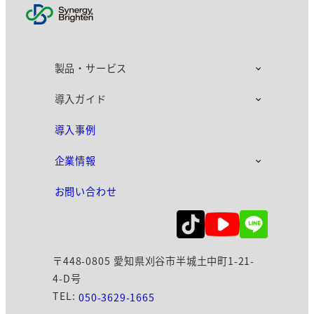
個人情報の利用目的
当社は、取得した個人情報について、
以下の目的で利用します。
製品・サービス
本サイトの運営、維持、管理
本サイトを通じたサービスの提供
導入ガイド
本サイトを通じたお問い合わせ等への
導入事例
対応
企業情報
個人情報の第三者提供
当社は、お客様よりお預かりした個人
お問い合わせ
情報を適切に管理し、お客様の同意が
ある場合又は法令に基づき開示するこ
とが必要である場合を除いて第三者に
〒448-0805 愛知県刈谷市半城土中町1-21-
個人情報を提供しません。
4-D号
TEL:
050-3629-1665
個人情報の廃棄